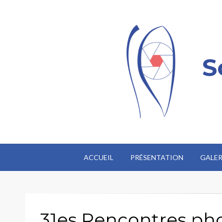
S
ACCUEIL
PRÉSENTATION
GALER
31es Rencontres ph