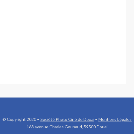
© Copyright 2020 –
Société Photo Ciné de Douai
–
Mentions Légales
163 avenue Charles Gounaud, 59500 Douai