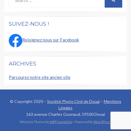
for:
SUIVEZ-NOUS !
Rejoignez nous sur Facebook
ARCHIVES
Parcourez notre site ancien site
© Copyright 2020 –
Société Photo Ciné de Douai
–
Mentions
Légales
163 avenue Charles Gounaud, 59500 Douai
Wisteria Theme by
WPFriendship
⋅
Powered by
WordPress