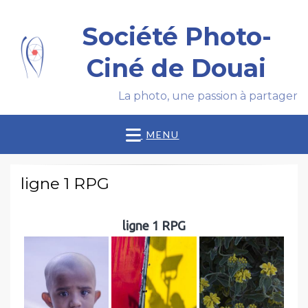
Société Photo-
Ciné de Douai
La photo, une passion à partager
MENU
ligne 1 RPG
ligne 1 RPG