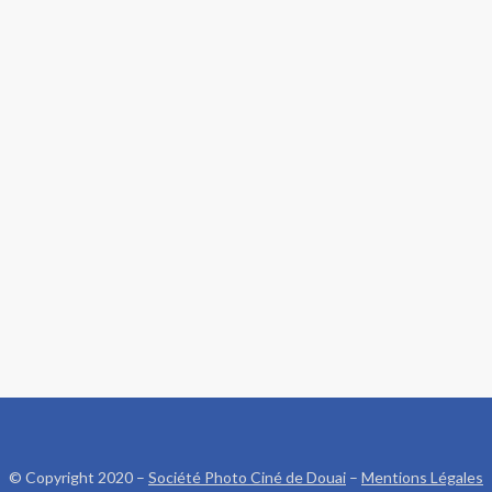
© Copyright 2020 –
Société Photo Ciné de Douai
–
Mentions Légales