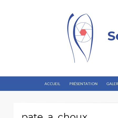
S
ACCUEIL
PRÉSENTATION
GALER
pate_a_choux