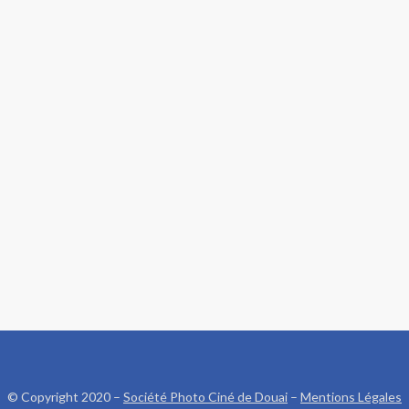
© Copyright 2020 –
Société Photo Ciné de Douai
–
Mentions Légales