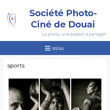
Société Photo-
Ciné de Douai
La photo, une passion à partager
MENU
sports