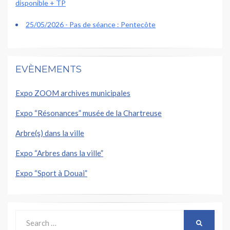
disponible + TP
25/05/2026 - Pas de séance : Pentecôte
EVÈNEMENTS
Expo ZOOM archives municipales
Expo “Résonances” musée de la Chartreuse
Arbre(s) dans la ville
Expo “Arbres dans la ville”
Expo “Sport à Douai”
Search
SEARCH
for: