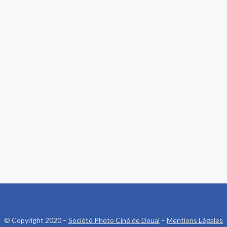
© Copyright 2020 –
Société Photo Ciné de Douai
–
Mentions Légales