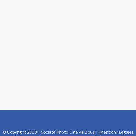
© Copyright 2020 –
Société Photo Ciné de Douai
–
Mentions Légales