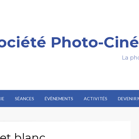
ociété Photo-Ciné
La pho
IE
SÉANCES
ÉVÈNEMENTS
ACTIVITÉS
DEVENIR
 et blanc