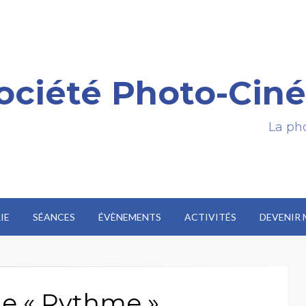
ociété Photo-Ciné
La pho
IE
SÉANCES
ÉVÈNEMENTS
ACTIVITÉS
DEVENIR
me « Rythme »