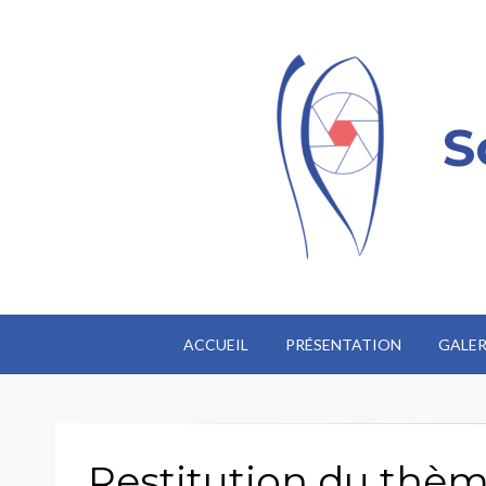
S
ACCUEIL
PRÉSENTATION
GALER
Restitution du thè