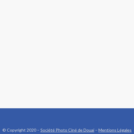
© Copyright 2020 –
Société Photo Ciné de Douai
–
Mentions Légales