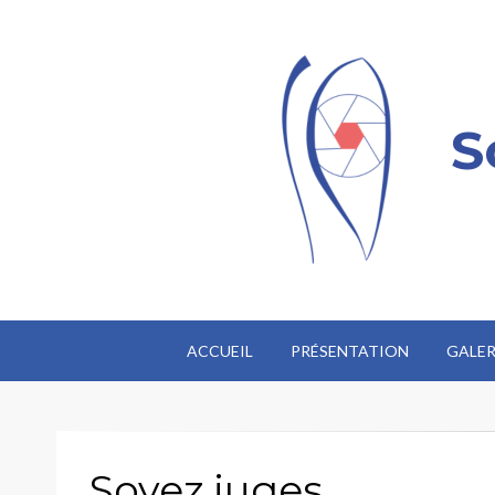
S
ACCUEIL
PRÉSENTATION
GALER
Soyez juges