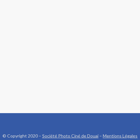
© Copyright 2020 –
Société Photo Ciné de Douai
–
Mentions Légales