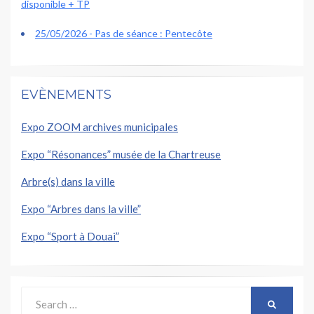
disponible + TP
25/05/2026 - Pas de séance : Pentecôte
EVÈNEMENTS
Expo ZOOM archives municipales
Expo “Résonances” musée de la Chartreuse
Arbre(s) dans la ville
Expo “Arbres dans la ville”
Expo “Sport à Douai”
Search
SEARCH
for: