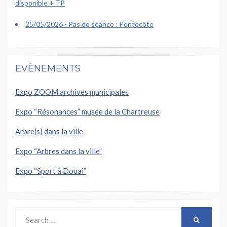
disponible + TP
25/05/2026 - Pas de séance : Pentecôte
EVÈNEMENTS
Expo ZOOM archives municipales
Expo “Résonances” musée de la Chartreuse
Arbre(s) dans la ville
Expo “Arbres dans la ville”
Expo “Sport à Douai”
Search
SEARCH
for: