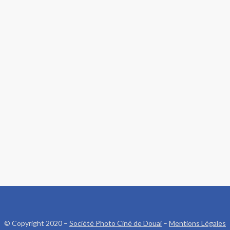
© Copyright 2020 –
Société Photo Ciné de Douai
–
Mentions Légales