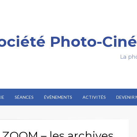
ociété Photo-Ciné
La pho
IE
SÉANCES
ÉVÈNEMENTS
ACTIVITÉS
DEVENIR
o ZOOM – les archives