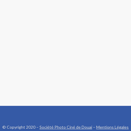
© Copyright 2020 –
Société Photo Ciné de Douai
–
Mentions Légales