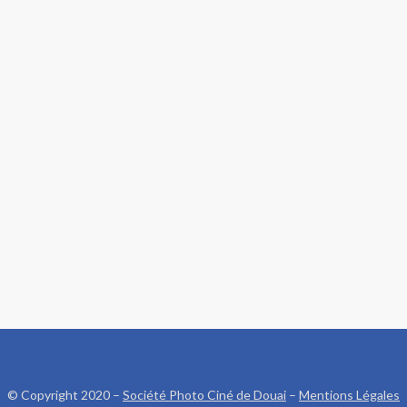
© Copyright 2020 –
Société Photo Ciné de Douai
–
Mentions Légales