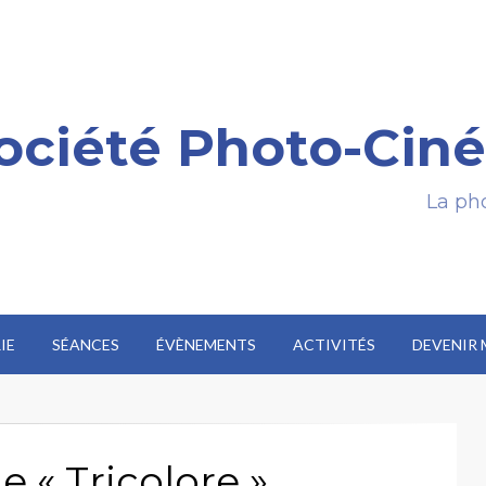
ociété Photo-Ciné
La pho
IE
SÉANCES
ÉVÈNEMENTS
ACTIVITÉS
DEVENIR
 « Tricolore »